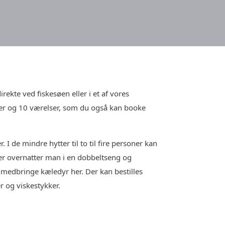
irekte ved fiskesøen eller i et af vores
soner og 10 værelser, som du også kan booke
 I de mindre hytter til to til fire personer kan
ter overnatter man i en dobbeltseng og
t medbringe kæledyr her. Der kan bestilles
 og viskestykker.