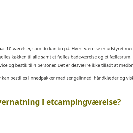
har 10 værelser, som du kan bo på. Hvert værelse er udstyret med
fælles køkken til alle samt et fælles badeværelse og et fællesrum
vice og bestik til 4 personer. Det er desværre ikke tilladt at medb
 kan bestilles linnedpakker med sengelinned, håndklæder og visk
ernatning i et
campingværelse?